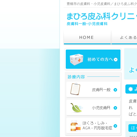
豊橋市の皮膚科・小児皮膚科／まひろ皮ふ科
皮膚
れ
ばと
ほ