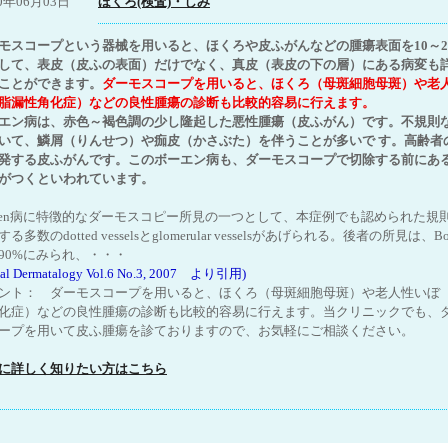
10年06月03日
ほくろ(検査)・しみ
モスコープという器械を用いると、ほくろや皮ふがんなどの腫瘍表面を10～2
して、表皮（皮ふの表面）だけでなく、真皮（表皮の下の層）にある病変も
ことができます。
ダーモスコープを用いると、ほくろ（母斑細胞母斑）や老
脂漏性角化症）などの良性腫瘍の診断も比較的容易に行えます。
エン病は、赤色～褐色調の少し隆起した悪性腫瘍（皮ふがん）です。不規則
いて、鱗屑（りんせつ）や痂皮（かさぶた）を伴うことが多いで す。高齢者
発する皮ふがんです。このボーエン病も、ダーモスコープで切除する前にあ
がつくといわれています。
wen病に特徴的なダーモスコピー所見の一つとして、本症例でも認められた規
る多数のdotted vesselsとglomerular vesselsがあげられる。後者の所見は、Bo
90%にみられ、・・・
ual Dermatalogy Vol.6 No.3, 2007 より引用)
ント： ダーモスコープを用いると、ほくろ（母斑細胞母斑）や老人性いぼ
化症）などの良性腫瘍の診断も比較的容易に行えます。当クリニックでも、
ープを用いて皮ふ腫瘍を診ておりますので、お気軽にご相談ください。
に詳しく知りたい方はこちら