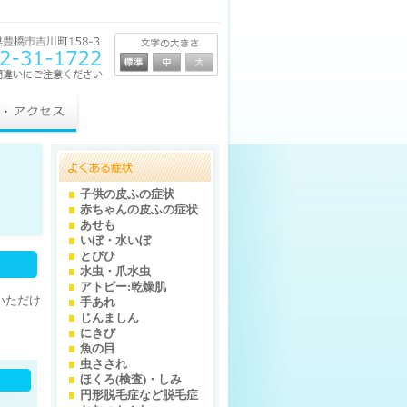
子供の皮ふの症状
赤ちゃんの皮ふの症状
あせも
いぼ・水いぼ
とびひ
水虫・爪水虫
アトピー:乾燥肌
いただけ
手あれ
じんましん
にきび
魚の目
虫さされ
ほくろ(検査)・しみ
円形脱毛症など脱毛症