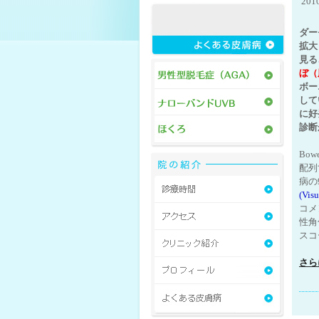
20
ダー
拡大
見る
ぼ（
ボー
して
に好
診断
Bo
配列す
病の
(Vis
コメ
性角
スコ
さら