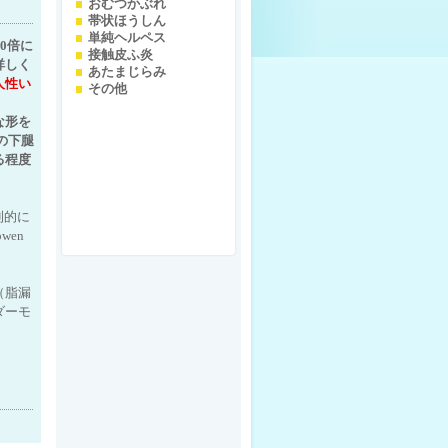
おむつかぶれ
帯状ほうしん
単純ヘルペス
0倍に
接触皮ふ炎
詳しく
あたまじらみ
人性い
その他
な形を
の下腿
る程度
則的に
wen
（脂漏
ダーモ