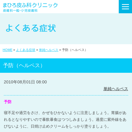
初めての方へ
診療時間・アクセス
クリニック紹介
HOME
»
よくある症状
»
単純ヘルペス
» 予防（ヘルペス）
スポーツとよはし等：掲載
予防（ヘルペス）
皮膚科一般
2010年08月01日 08:00
小児皮膚科
単純ヘルペス
AGA・円形脱毛症など
予防
患者様の声
寝不足や過労をさけ、かぜをひかないように注意しましょう。胃腸があ
れるとなりやすいので暴飲暴食はつつしみましょう。過度に紫外線をあ
よくある症状
びないように、日焼け止めクリームをしっかり塗りましょう。