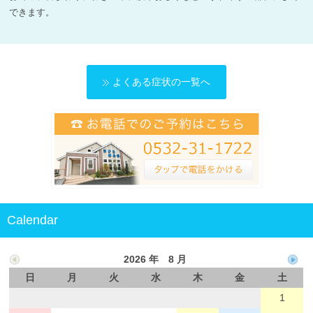
よくある皮膚病
できます。
スタッフ募集情報
よくある症状の一覧へ
Calendar
2026 年 8 月
日
月
火
水
木
金
土
1