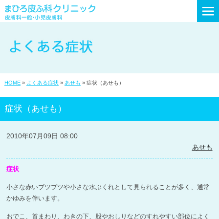
初めての方へ
診療時間・アクセス
クリニック紹介
HOME
»
よくある症状
»
あせも
» 症状（あせも）
スポーツとよはし等：掲載
症状（あせも）
皮膚科一般
2010年07月09日 08:00
小児皮膚科
あせも
AGA・円形脱毛症など
症状
患者様の声
小さな赤いブツブツや小さな水ぶくれとして見られることが多く、通常
かゆみを伴います。
よくある症状
おでこ、首まわり、わきの下、股やおしりなどのすれやすい部位によく